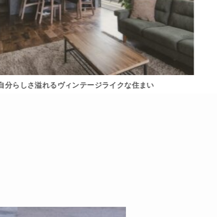
自分らしさ溢れるヴィンテージライクな住まい
平屋