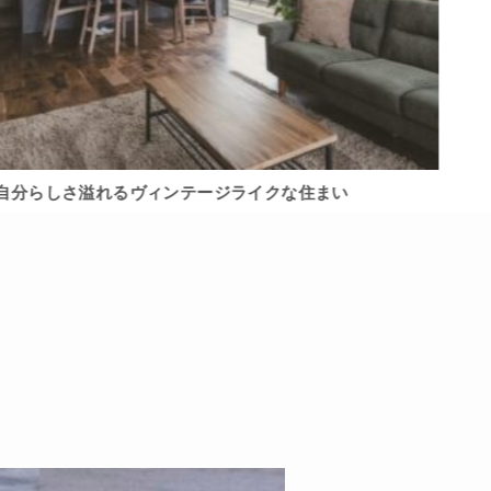
自分らしさ溢れるヴィンテージライクな住まい
平屋