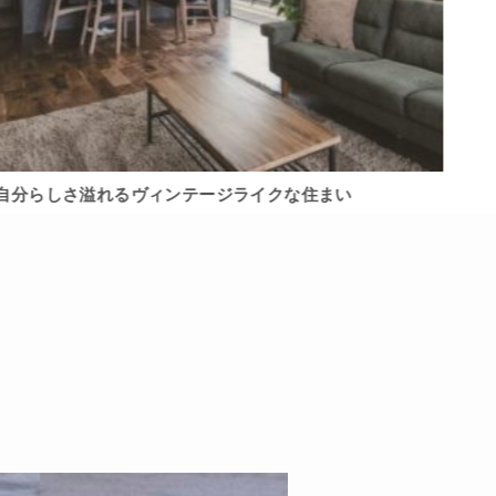
自分らしさ溢れるヴィンテージライクな住まい
平屋